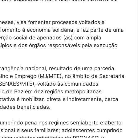
meses, visa fomentar processos voltados à
fomento à economia solidária, e faz parte de uma
serção social de apenados (as) com ampla
ípios e dos órgãos responsáveis pela execução
brangência nacional, resultado de uma parceria
balho e Emprego (MJ/MTE), no âmbito da Secretaria
 (SENAES/MTE), voltado às comunidades
io de Paz em dez regiões metropolitanas
tativa é mobilizar, direta e indiretamente, cerca
dades beneficiadas.
cumprindo pena nos regimes semiaberto e aberto
isional e seus familiares; adolescentes cumprindo
 comunidades prioritárias do PRONASCI e