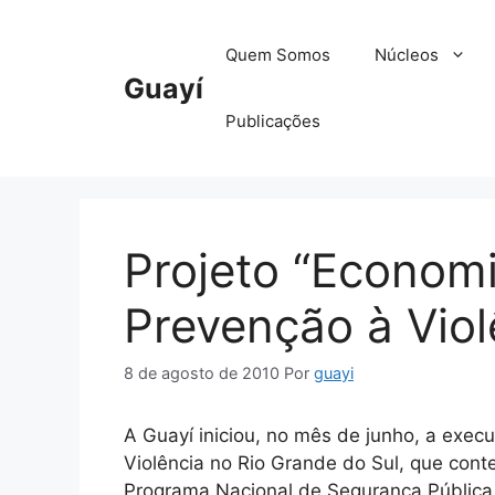
Pular
para
Quem Somos
Núcleos
o
Guayí
conteúdo
Publicações
Projeto “Economi
Prevenção à Viol
8 de agosto de 2010
Por
guayi
A Guayí iniciou, no mês de junho, a exec
Violência no Rio Grande do Sul, que con
Programa Nacional de Segurança Pública