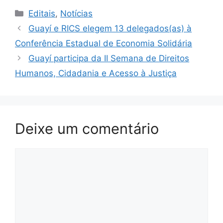
Categorias
Editais
,
Notícias
Guayí e RICS elegem 13 delegados(as) à
Conferência Estadual de Economia Solidária
Guayí participa da II Semana de Direitos
Humanos, Cidadania e Acesso à Justiça
Deixe um comentário
Comentário