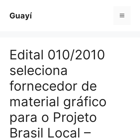
Pular
para
Guayí
Menu
o
conteúdo
Edital 010/2010
seleciona
fornecedor de
material gráfico
para o Projeto
Brasil Local –