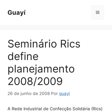
Pular
para
Guayí
Menu
o
conteúdo
Seminário Rics
define
planejamento
2008/2009
26 de junho de 2008
Por
guayi
A Rede Industrial de Confecção Solidária (Rics)