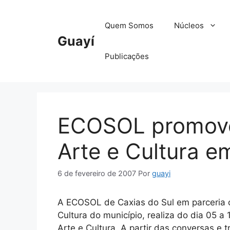
Pular
para
Quem Somos
Núcleos
o
Guayí
conteúdo
Publicações
ECOSOL promove 
Arte e Cultura e
6 de fevereiro de 2007
Por
guayi
A ECOSOL de Caxias do Sul em parceria 
Cultura do município, realiza do dia 05 a 
Arte e Cultura. A partir das conversas e