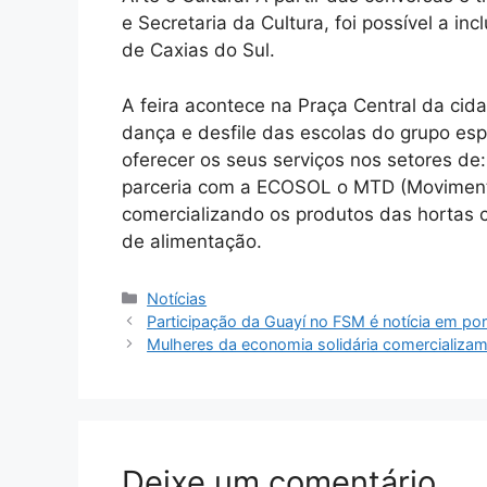
e Secretaria da Cultura, foi possível a i
de Caxias do Sul.
A feira acontece na Praça Central da c
dança e desfile das escolas do grupo esp
oferecer os seus serviços nos setores de
parceria com a ECOSOL o MTD (Moviment
comercializando os produtos das hortas 
de alimentação.
Categorias
Notícias
Participação da Guayí no FSM é notícia em por
Mulheres da economia solidária comercializam
Deixe um comentário