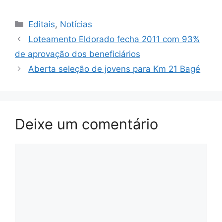
Categorias
Editais
,
Notícias
Loteamento Eldorado fecha 2011 com 93%
de aprovação dos beneficiários
Aberta seleção de jovens para Km 21 Bagé
Deixe um comentário
Comentário