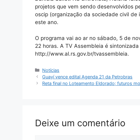
projetos que vem sendo desenvolvidos pel
oscip (organização da sociedade civil de i
este ano.
O programa vai ao ar no sábado, 5 de no
22 horas. A TV Assembleia é sintonizada p
http://www.al.rs.gov.br/tvassembleia.
Categorias
Notícias
Guayí vence edital Agenda 21 da Petrobras
Reta final no Loteamento Eldorado; futuros m
Deixe um comentário
Comentário