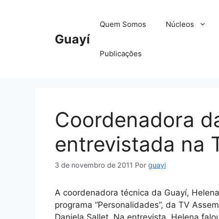
Pular
para
Quem Somos
Núcleos
o
Guayí
conteúdo
Publicações
Coordenadora da
entrevistada na
3 de novembro de 2011
Por
guayi
A coordenadora técnica da Guayí, Helen
programa “Personalidades”, da TV Assembl
Daniela Sallet. Na entrevista, Helena fal