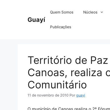
Pular
para
Quem Somos
Núcleos
o
Guayí
conteúdo
Publicações
Território de Pa
Canoas, realiza 
Comunitário
11 de novembro de 2010
Por
guayi
O município de Canoas realiza o 2º Fórum