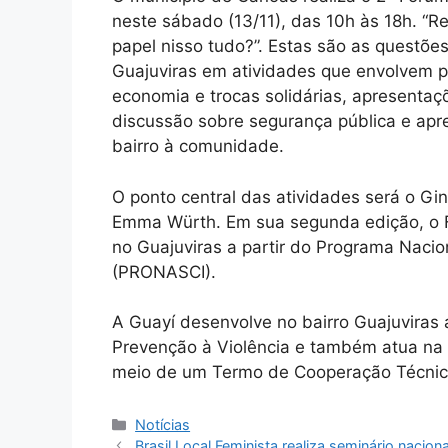
neste sábado (13/11), das 10h às 18h. “
papel nisso tudo?”. Estas são as questõ
Guajuviras em atividades que envolvem pas
economia e trocas solidárias, apresentaçõ
discussão sobre segurança pública e apre
bairro à comunidade.
O ponto central das atividades será o Gin
Emma Würth. Em sua segunda edição, o F
no Guajuviras a partir do Programa Naci
(PRONASCI).
A Guayí desenvolve no bairro Guajuviras 
Prevenção à Violência e também atua na 
meio de um Termo de Cooperação Técnica
Categorias
Notícias
Brasil Local Feminista realiza seminário naciona