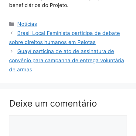
beneficiários do Projeto.
Categorias
Notícias
Brasil Local Feminista participa de debate
sobre direitos humanos em Pelotas
Guayí participa de ato de assinatura de
convênio para campanha de entrega voluntária
de armas
Deixe um comentário
Comentário