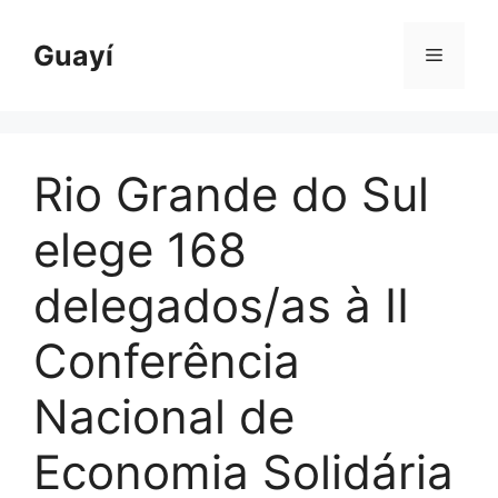
Pular
para
Guayí
Menu
o
conteúdo
Rio Grande do Sul
elege 168
delegados/as à II
Conferência
Nacional de
Economia Solidária