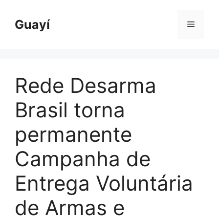
Pular
para
Guayí
Menu
o
conteúdo
Rede Desarma
Brasil torna
permanente
Campanha de
Entrega Voluntária
de Armas e