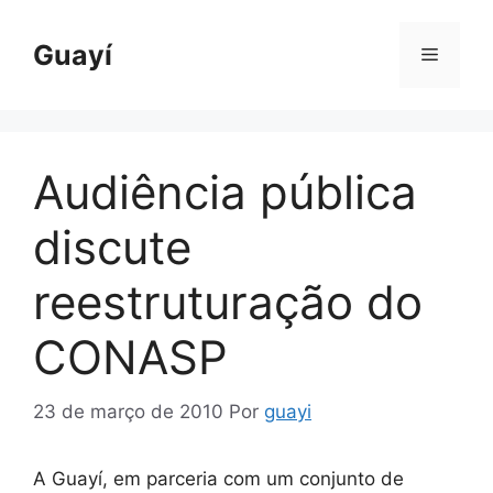
Pular
para
Guayí
Menu
o
conteúdo
Audiência pública
discute
reestruturação do
CONASP
23 de março de 2010
Por
guayi
A Guayí, em parceria com um conjunto de