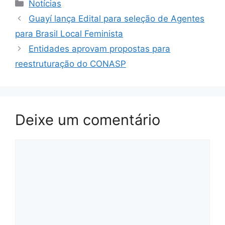
Categorias
Notícias
Guayí lança Edital para seleção de Agentes
para Brasil Local Feminista
Entidades aprovam propostas para
reestruturação do CONASP
Deixe um comentário
Comentário