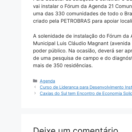
vai instalar o Fórum da Agenda 21 Comunitá
uma das 330 comunidades de todo o Brasi
criado pela PETROBRAS para apoiar locali
A solenidade de instalação do Fórum da 
Municipal Luis Cláudio Magnant (avenida A
poder público. Na ocasião, deverá ser a
de uma pesquisa de campo e do diagnóst
mais de 350 residências.
Categorias
Agenda
Curso de Liderança para Desenvolvimento Instit
Caxias do Sul tem Encontro de Economia Solid
Deixe um comentário