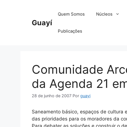
Pular
para
Quem Somos
Núcleos
o
Guayí
conteúdo
Publicações
Comunidade Arco 
da Agenda 21 e
28 de junho de 2007
Por
guayi
Saneamento básico, espaços de cultura e
das prioridades para os moradores da co
Para debater as soluções e construir o d