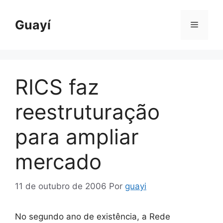
Pular
para
Guayí
Menu
o
conteúdo
RICS faz
reestruturação
para ampliar
mercado
11 de outubro de 2006
Por
guayi
No segundo ano de existência, a Rede